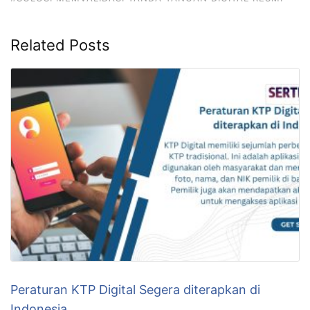
k
Related Posts
Peraturan KTP Digital Segera diterapkan di
Indonesia