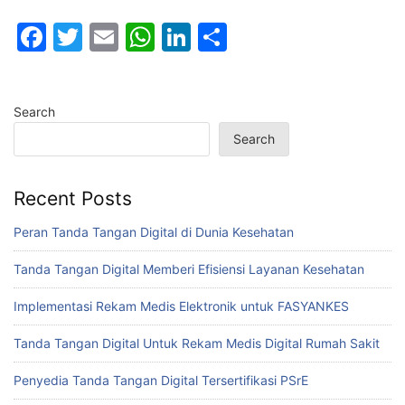
F
T
E
W
Li
S
a
w
m
h
n
h
c
itt
ai
at
k
ar
Search
e
er
l
s
e
e
Search
b
A
dI
o
p
n
Recent Posts
o
p
k
Peran Tanda Tangan Digital di Dunia Kesehatan
Tanda Tangan Digital Memberi Efisiensi Layanan Kesehatan
Implementasi Rekam Medis Elektronik untuk FASYANKES
Tanda Tangan Digital Untuk Rekam Medis Digital Rumah Sakit
Penyedia Tanda Tangan Digital Tersertifikasi PSrE