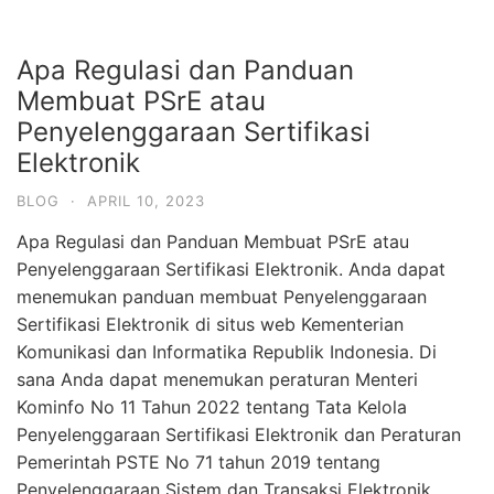
a
w
m
h
n
h
c
itt
ai
at
k
ar
Apa Regulasi dan Panduan
e
er
l
s
e
e
Membuat PSrE atau
b
A
dI
Penyelenggaraan Sertifikasi
o
p
n
Elektronik
o
p
BLOG
·
APRIL 10, 2023
k
Apa Regulasi dan Panduan Membuat PSrE atau
Penyelenggaraan Sertifikasi Elektronik. Anda dapat
menemukan panduan membuat Penyelenggaraan
Sertifikasi Elektronik di situs web Kementerian
Komunikasi dan Informatika Republik Indonesia. Di
sana Anda dapat menemukan peraturan Menteri
Kominfo No 11 Tahun 2022 tentang Tata Kelola
Penyelenggaraan Sertifikasi Elektronik dan Peraturan
Pemerintah PSTE No 71 tahun 2019 tentang
Penyelenggaraan Sistem dan Transaksi Elektronik.