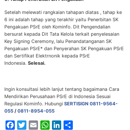
Setelah melewati rangkaian tahapan diatas , tahap ke
6 ini adalah tahap yang terakhir yaitu Penerbitan SK
Pengakuan PSrE oleh Kominfo. Dit Pengendalian
bersurat kepada Dit Tata Kelola terkait penyelesaian
Key Signing Ceremony, lalu Penandatanganan SK
Pengakuan PSrE* dan Penyerahan SK Pengakuan PSrE
dan Sertifikat Elektrnonik kepada PSrE
Indonesia.
Selesai.
Ingin konsultasi lebih lanjut tentang bagaimana Cara
Mendirikan Perusahaan PSrE di Indonesia Sesuai
Regulasi Kominfo. Hubungi
SERTISIGN
0811-9564-
055
/
0811-8954-055
F
T
E
W
Li
S