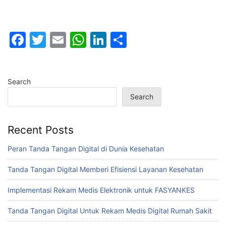
F
T
E
W
Li
S
a
w
m
h
n
h
c
itt
ai
at
k
ar
Search
e
er
l
s
e
e
Search
b
A
dI
o
p
n
Recent Posts
o
p
k
Peran Tanda Tangan Digital di Dunia Kesehatan
Tanda Tangan Digital Memberi Efisiensi Layanan Kesehatan
Implementasi Rekam Medis Elektronik untuk FASYANKES
Tanda Tangan Digital Untuk Rekam Medis Digital Rumah Sakit