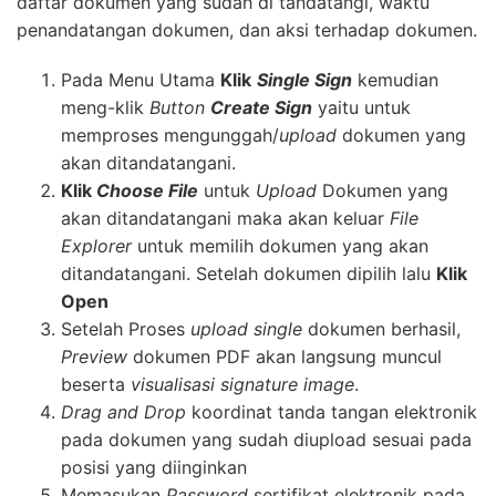
daftar dokumen yang sudah di tandatangi, waktu
penandatangan dokumen, dan aksi terhadap dokumen.
Pada Menu Utama
Klik
Single Sign
kemudian
meng-klik
Button
Create Sign
yaitu untuk
memproses mengunggah/
upload
dokumen yang
akan ditandatangani.
Klik
Choose File
untuk
Upload
Dokumen yang
akan ditandatangani maka akan keluar
File
Explorer
untuk memilih dokumen yang akan
ditandatangani. Setelah dokumen dipilih lalu
Klik
Open
Setelah Proses
upload single
dokumen berhasil,
Preview
dokumen PDF akan langsung muncul
beserta
visualisasi signature image
.
Drag and Drop
koordinat tanda tangan elektronik
pada dokumen yang sudah diupload sesuai pada
posisi yang diinginkan
Memasukan
Password
sertifikat elektronik pada