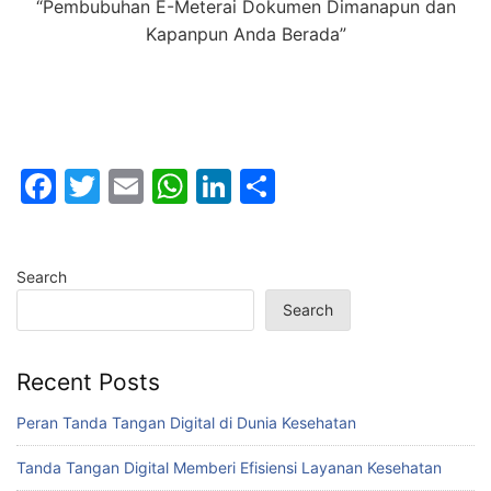
“Pembubuhan E-Meterai Dokumen Dimanapun dan
Kapanpun Anda Berada”
F
T
E
W
Li
S
a
w
m
h
n
h
c
itt
ai
at
k
ar
Search
e
er
l
s
e
e
Search
b
A
dI
o
p
n
Recent Posts
o
p
k
Peran Tanda Tangan Digital di Dunia Kesehatan
Tanda Tangan Digital Memberi Efisiensi Layanan Kesehatan