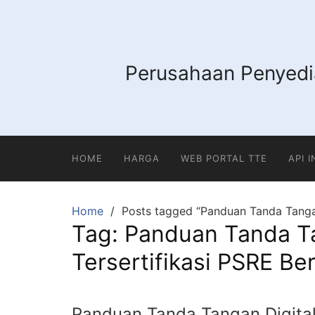
Skip
to
content
Perusahaan Penyedia
HOME
HARGA
WEB PORTAL TTE
API 
Home
Posts tagged “Panduan Tanda Tangan
Tag:
Panduan Tanda Ta
Tersertifikasi PSRE Be
Panduan Tanda Tangan Digital 