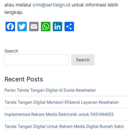
atau melalui
crm@sertisign.id
untuk informasi lebih
lengkap.
F
T
E
W
Li
S
a
w
m
h
n
h
c
itt
ai
at
k
ar
Search
e
er
l
s
e
e
Search
b
A
dI
o
p
n
Recent Posts
o
p
k
Peran Tanda Tangan Digital di Dunia Kesehatan
Tanda Tangan Digital Memberi Efisiensi Layanan Kesehatan
Implementasi Rekam Medis Elektronik untuk FASYANKES
Tanda Tangan Digital Untuk Rekam Medis Digital Rumah Sakit