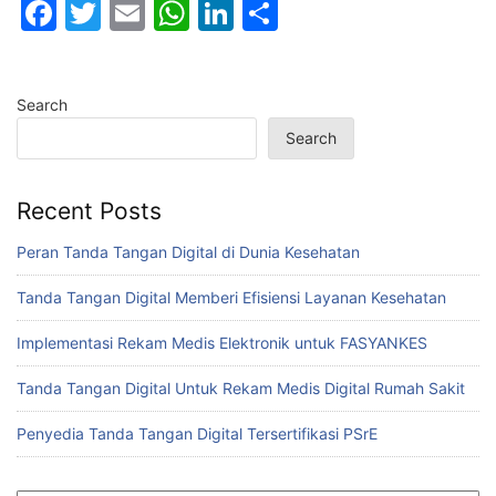
F
T
E
W
Li
S
a
w
m
h
n
h
c
itt
ai
at
k
ar
Search
e
er
l
s
e
e
Search
b
A
dI
o
p
n
Recent Posts
o
p
k
Peran Tanda Tangan Digital di Dunia Kesehatan
Tanda Tangan Digital Memberi Efisiensi Layanan Kesehatan
Implementasi Rekam Medis Elektronik untuk FASYANKES
Tanda Tangan Digital Untuk Rekam Medis Digital Rumah Sakit
Penyedia Tanda Tangan Digital Tersertifikasi PSrE