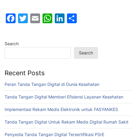
F
T
E
W
Li
S
a
w
m
h
n
h
c
itt
ai
at
k
ar
Search
e
er
l
s
e
e
Search
b
A
dI
o
p
n
Recent Posts
o
p
k
Peran Tanda Tangan Digital di Dunia Kesehatan
Tanda Tangan Digital Memberi Efisiensi Layanan Kesehatan
Implementasi Rekam Medis Elektronik untuk FASYANKES
Tanda Tangan Digital Untuk Rekam Medis Digital Rumah Sakit
Penyedia Tanda Tangan Digital Tersertifikasi PSrE