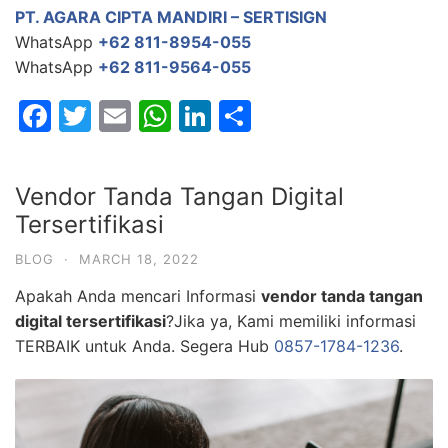
PT. AGARA CIPTA MANDIRI – SERTISIGN
WhatsApp
+62 811-8954-055
WhatsApp
+62 811-9564-055
F
T
E
W
Li
S
a
w
m
h
n
h
c
itt
ai
at
k
ar
Vendor Tanda Tangan Digital
e
er
l
s
e
e
Tersertifikasi
b
A
dI
BLOG
·
MARCH 18, 2022
o
p
n
Apakah Anda mencari Informasi
vendor tanda tangan
o
p
digital tersertifikasi
?Jika ya, Kami memiliki informasi
k
TERBAIK untuk Anda. Segera Hub
0857-1784-1236
.