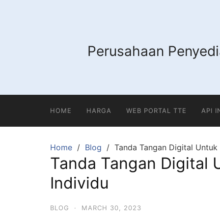
Skip
to
content
Perusahaan Penyedia
HOME
HARGA
WEB PORTAL TTE
API 
Home
Blog
Tanda Tangan Digital Untuk 
Tanda Tangan Digital 
Individu
BLOG
·
MARCH 30, 2023